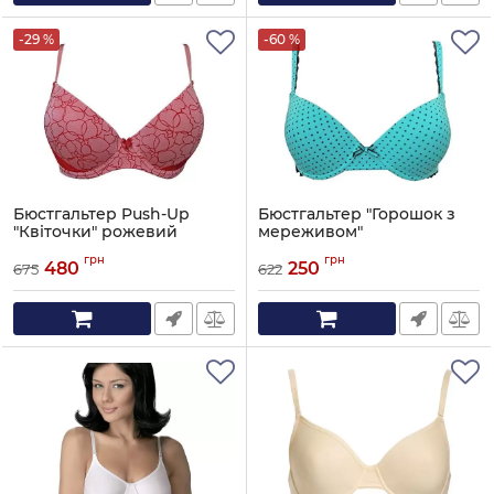
-29 %
-60 %
Бюстгальтер Push-Up
Бюстгальтер "Горошок з
"Квіточки" рожевий
мереживом"
Артикул:
253-1552
Артикул:
252-1312
грн
грн
480
250
675
622