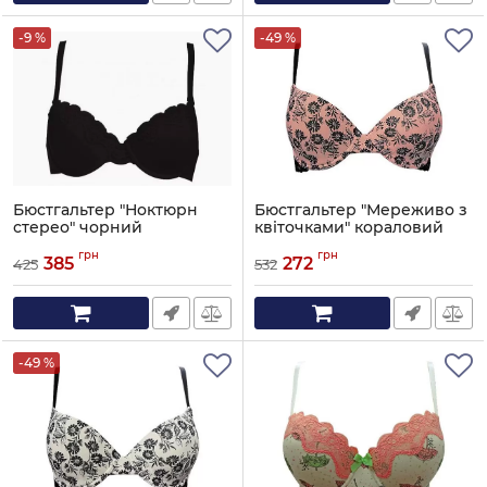
-9 %
-49 %
Бюстгальтер "Ноктюрн
Бюстгальтер "Мереживо з
стерео" чорний
квіточками" кораловий
Артикул:
252-031
Артикул:
252-1352
грн
грн
385
272
425
532
-49 %