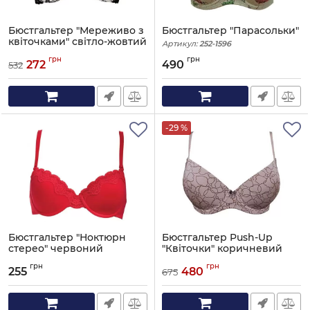
Бюстгальтер "Мереживо з
Бюстгальтер "Парасольки"
квіточками" світло-жовтий
Артикул:
252-1596
Артикул:
252-1352
грн
грн
272
490
532
-29 %
Бюстгальтер "Ноктюрн
Бюстгальтер Push-Up
стерео" червоний
"Квіточки" коричневий
Артикул:
252-031
Артикул:
253-1552
грн
грн
255
480
675