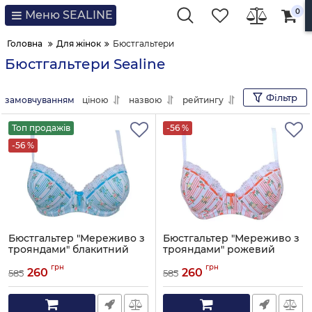
0
Меню SEALINE
Головна
Для жінок
Бюстгальтери
Бюстгальтери Sealine
Фільтр
замовчуванням
ціною
назвою
рейтингу
Топ продажів
-56 %
-56 %
Бюстгальтер "Мереживо з
Бюстгальтер "Мереживо з
трояндами" блакитний
трояндами" рожевий
Артикул:
252-1348
Артикул:
252-1348
грн
грн
260
260
585
585