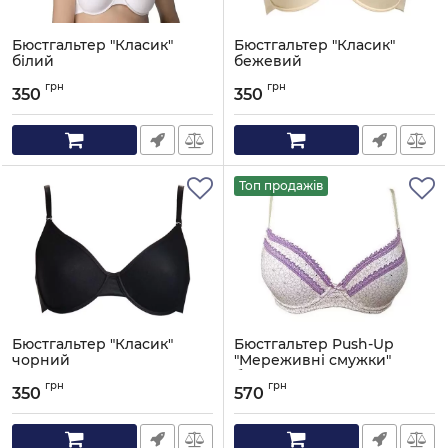
Бюстгальтер "Класик"
Бюстгальтер "Класик"
білий
бежевий
Артикул:
251-003
Артикул:
251-003
грн
грн
350
350
Топ продажів
Бюстгальтер "Класик"
Бюстгальтер Push-Up
чорний
"Мереживні смужки"
бежевий
Артикул:
251-003
грн
грн
350
570
Артикул:
253-1458