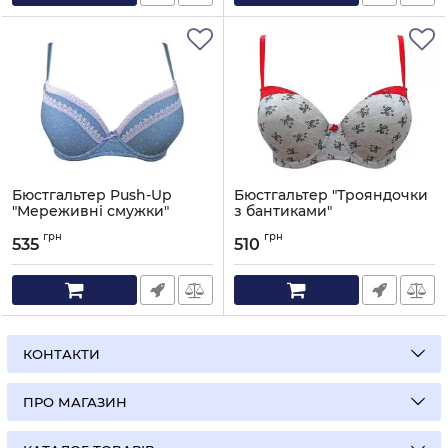
Бюстгальтер Push-Up
Бюстгальтер "Трояндочки
"Мереживні смужки"
з бантиками"
синій
Артикул:
252-1598
грн
грн
535
510
Артикул:
253-1458
КОНТАКТИ
ПРО МАГАЗИН