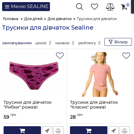
0
Меню SEALINE
Головна
Для дітей
Для дівчаток
Трусики для дівчаток
Трусики для дівчаток Sealine
Фільтр
замовчуванням
ціною
назвою
рейтингу
Трусики для дівчаток
Трусики для дівчаток
"Рибки" рожеві
"Класик" рожеві
Артикул:
G81-110
Артикул:
G81-000
грн
грн
59
28